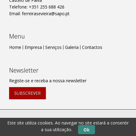
Castelo de Paiva
Telefone: +351 255 688 426
Email:
ferreirasevieira@sapo.pt
Menu
Home
Empresa
Serviços
Galeria
Contactos
Newsletter
Registe-se e receba a nossa newsletter
SUBSCREVER
© 2026 Ferreiras & Vieiras,Lda.. Todos os direitos
Este site utiliza cookies. Ao navegar no site estará a consentir
reservados. | Powered by
Vectweb®
SM
a sua utilização.
Ok