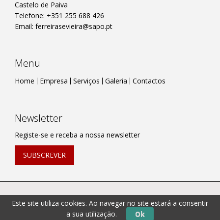
Castelo de Paiva
Telefone: +351 255 688 426
Email:
ferreirasevieira@sapo.pt
Menu
Home
Empresa
Serviços
Galeria
Contactos
Newsletter
Registe-se e receba a nossa newsletter
SUBSCREVER
© 2026 Ferreiras & Vieiras,Lda.. Todos os direitos
Este site utiliza cookies. Ao navegar no site estará a consentir
reservados. | Powered by
Vectweb®
SM
a sua utilização.
Ok